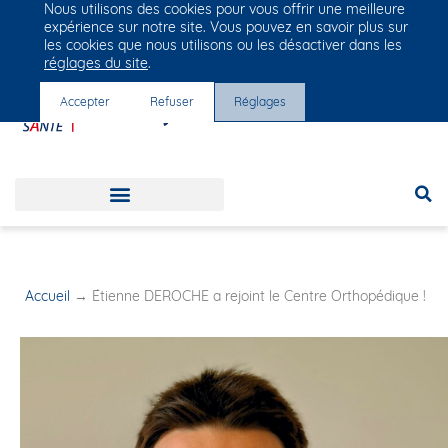
Nous utilisons des cookies pour vous offrir une meilleure
Groupe Vivalto Santé
expérience sur notre site. Vous pouvez en savoir plus sur
Entre nous, la vie
les cookies que nous utilisons ou les désactiver dans les
réglages du site
.
Accepter
Refuser
Réglages
Accueil
→
Étienne DEROCHE a rejoint le Centre Orthopédique !