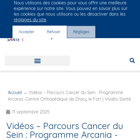
Nous utilisons des cookies pour vous offrir une meilleure
Groupe Vivalto Santé
expérience sur notre site. Vous pouvez en savoir plus sur
Entre nous, la vie
les cookies que nous utilisons ou les désactiver dans les
réglages du site
.
Accepter
Refuser
Réglages
Accueil
→
Vidéos – Parcours Cancer du Sein : Programme
Arcania -Centre Orthopédique de Dracy le Fort | Vivalto Santé
11 septembre 2025
Vidéos – Parcours Cancer du
Sein : Programme Arcania -