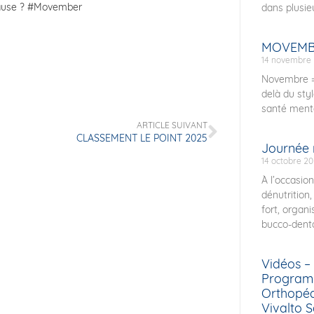
e cause ? #Movember
dans plusie
MOVEMB
14 novembre
Novembre =
delà du sty
santé menta
ARTICLE SUIVANT
CLASSEMENT LE POINT 2025
Journée n
14 octobre 2
À l’occasio
dénutrition
fort, organ
bucco-denta
Vidéos –
Program
Orthopéd
Vivalto 