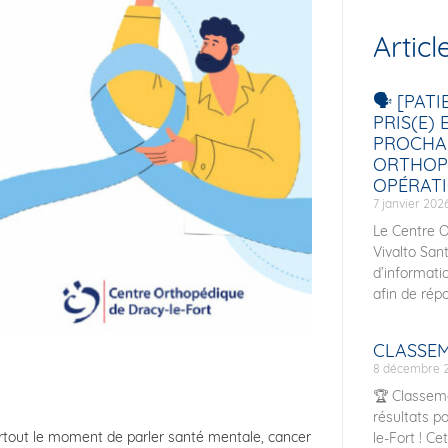
Articl
🗣️ [PAT
PRIS(E)
PROCHA
ORTHOP
OPÉRATI
7 janvier 202
Le Centre O
Vivalto San
d’informati
afin de rép
CLASSEM
8 décembre 
🏆 Classeme
résultats p
urtout le moment de parler santé mentale, cancer
le-Fort ! C