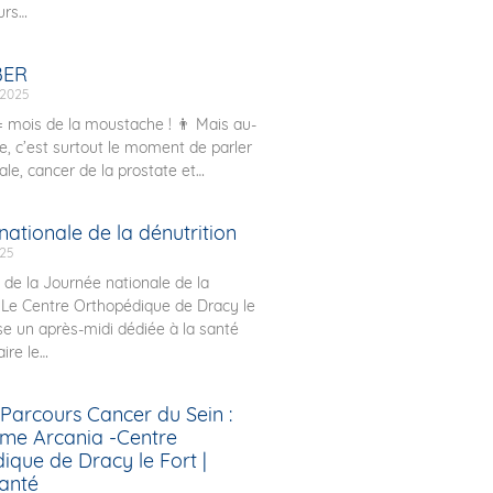
urs
ER
 2025
 mois de la moustache ! 👨 Mais au-
le, c’est surtout le moment de parler
le, cancer de la prostate et
ationale de la dénutrition
025
n de la Journée nationale de la
, Le Centre Orthopédique de Dracy le
ise un après-midi dédiée à la santé
ire le
 Parcours Cancer du Sein :
me Arcania -Centre
ique de Dracy le Fort |
Santé