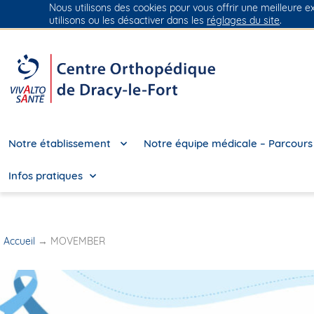
Nous utilisons des cookies pour vous offrir une meilleure e
Groupe Vivalto Santé
Entre nous, la vie
utilisons ou les désactiver dans les
réglages du site
.
Notre établissement
Notre équipe médicale – Parcours
Infos pratiques
Accueil
→
MOVEMBER