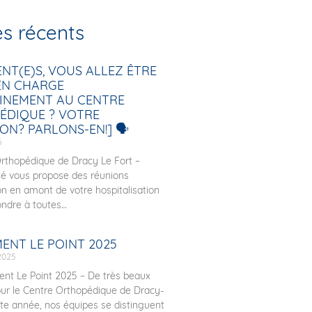
es récents
IENT(E)S, VOUS ALLEZ ÊTRE
 EN CHARGE
INEMENT AU CENTRE
ÉDIQUE ? VOTRE
ON? PARLONS-EN!] 🗣️
6
rthopédique de Dracy Le Fort –
té vous propose des réunions
on en amont de votre hospitalisation
ondre à toutes
ENT LE POINT 2025
2025
nt Le Point 2025 – De très beaux
our le Centre Orthopédique de Dracy-
ette année, nos équipes se distinguent