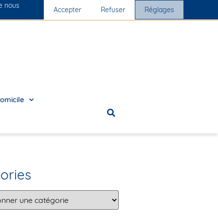
ue nous
Nos cliniques
Accepter
Nous rejoindre
Refuser
Réglages
omicile
ories