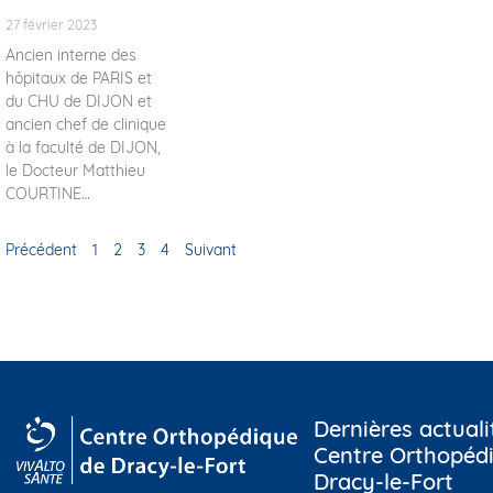
27 février 2023
Ancien interne des
hôpitaux de PARIS et
du CHU de DIJON et
ancien chef de clinique
à la faculté de DIJON,
le Docteur Matthieu
COURTINE
Précédent
1
2
3
4
Suivant
Dernières actuali
Centre Orthopéd
Dracy-le-Fort