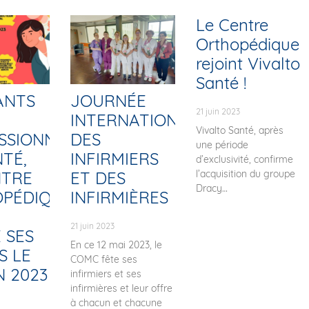
Le Centre
Orthopédique
rejoint Vivalto
Santé !
ANTS
JOURNÉE
21 juin 2023
INTERNATIONALE
Vivalto Santé, après
SSIONNELS
DES
une période
TÉ,
INFIRMIERS
d’exclusivité, confirme
l’acquisition du groupe
NTRE
ET DES
Dracy
PÉDIQUE
INFIRMIÈRES
21 juin 2023
 SES
En ce 12 mai 2023, le
S LE
COMC fête ses
N 2023
infirmiers et ses
infirmières et leur offre
à chacun et chacune