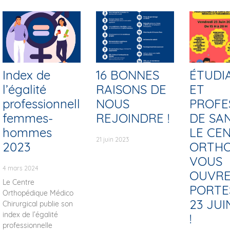
Index de
16 BONNES
ÉTUDI
l’égalité
RAISONS DE
ET
professionnelle
NOUS
PROFE
femmes-
REJOINDRE !
DE SAN
hommes
LE CE
21 juin 2023
2023
ORTHO
VOUS
4 mars 2024
OUVRE
Le Centre
PORTE
Orthopédique Médico
23 JUI
Chirurgical publie son
index de l’égalité
!
professionnelle