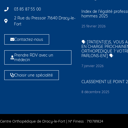
03 85 87 55 00
Index de l’égalité profes
hommes 2025
2 Rue du Pressoir 71640 Dracy-le-
Fort
25 février 2026
Contactez-nous
🗣️ [PATIENT(E)S, VOUS 
EN CHARGE PROCHAINE
ORTHOPÉDIQUE ? VOTR
Prendre RDV avec un
PARLONS-EN!] 🗣️
médecin
7 janvier 2026
Choisir une spécialité
CLASSEMENT LE POINT 
8 décembre 2025
Centre Orthopédique de Dracy-le-Fort | N° Finess : 710781824