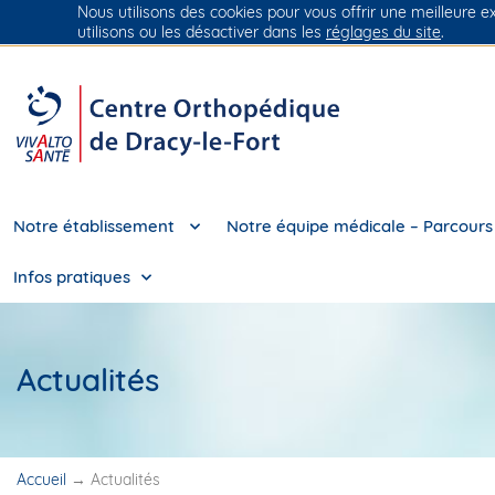
Nous utilisons des cookies pour vous offrir une meilleure e
Groupe Vivalto Santé
Entre nous, la vie
utilisons ou les désactiver dans les
réglages du site
.
Notre établissement
Notre équipe médicale – Parcours
Infos pratiques
Actualités
Accueil
→
Actualités