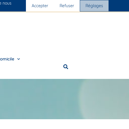
ue nous
Nos cliniques
Accepter
Nous rejoindre
Refuser
Réglages
omicile