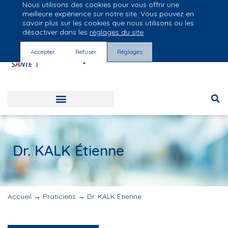
Nous utilisons des cookies pour vous offrir une
Groupe Vivalto Santé
meilleure expérience sur notre site. Vous pouvez en
Entre nous, la vie
savoir plus sur les cookies que nous utilisons ou les
désactiver dans les
réglages du site
.
Accepter
Refuser
Réglages
Dr. KALK Étienne
Accueil
→
Praticiens
→
Dr. KALK Étienne