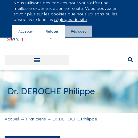
Nous utilisons des cookies pour vous offrir une
Groupe Vivalto Santé
meilleure expérience sur notre site. Vous pouvez en
Entre nous, la vie
savoir plus sur les cookies que nous utilisons ou les
désactiver dans les
réglages du site
.
Accepter
Refuser
Réglages
Dr. DEROCHE Philippe
Accueil
→
Praticiens
→
Dr. DEROCHE Philippe