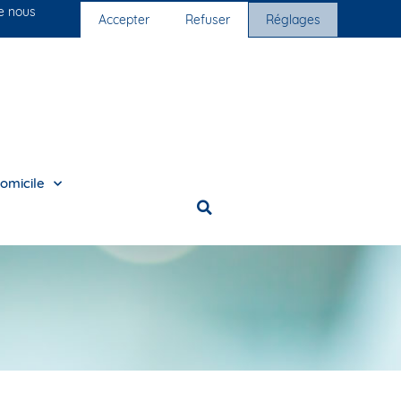
ue nous
Nos cliniques
Nous rejoindre
Accepter
Refuser
Réglages
omicile