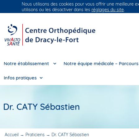
Nous utilisons des cookies pour vous offrir une meilleure e
Groupe Vivalto Santé
Entre nous, la vie
utilisons ou les désactiver dans les
réglages du site
.
Notre établissement
Notre équipe médicale – Parcours
Infos pratiques
Dr. CATY Sébastien
Accueil
→
Praticiens
→
Dr. CATY Sébastien