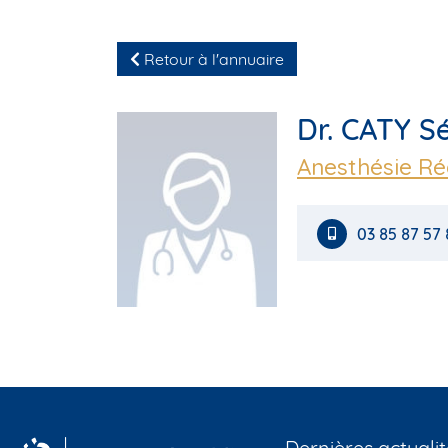
Retour à l'annuaire
Dr. CATY S
Anesthésie R
03 85 87 57