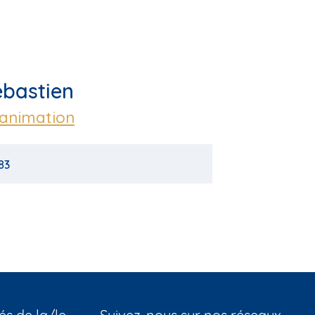
ébastien
éanimation
 83