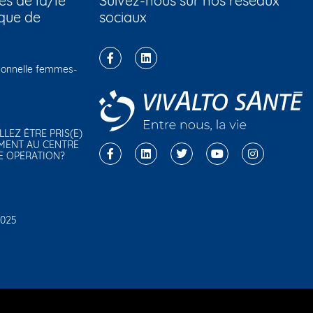
és de la/le
Suivez-nous sur nos réseaux
que de
sociaux
sionnelle femmes-
ALLEZ ÊTRE PRIS(E)
MENT AU CENTRE
E OPÉRATION?
2025