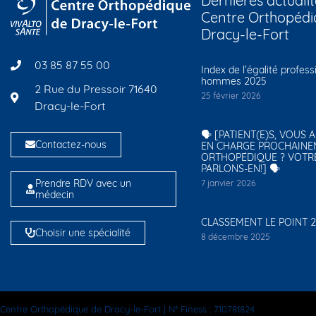
Dernières actualit
Centre Orthopédi
Dracy-le-Fort
03 85 87 55 00
Index de l’égalité profes
hommes 2025
2 Rue du Pressoir 71640
25 février 2026
Dracy-le-Fort
🗣️ [PATIENT(E)S, VOUS 
Contactez-nous
EN CHARGE PROCHAINE
ORTHOPÉDIQUE ? VOTR
PARLONS-EN!] 🗣️
Prendre RDV avec un
7 janvier 2026
médecin
CLASSEMENT LE POINT 
Choisir une spécialité
8 décembre 2025
Centre Orthopédique de Dracy-le-Fort | N° Finess : 710781824