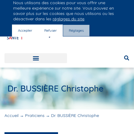
Nous utilisons des cookies pour vous offrir une
Groupe Vivalto Santé
meilleure expérience sur notre site. Vous pouvez en
Entre nous, la vie
savoir plus sur les cookies que nous utilisons ou les
désactiver dans les
réglages du site
.
Accepter
Refuser
Réglages
Dr. BUSSIÈRE Christophe
Accueil
→
Praticiens
→
Dr. BUSSIÈRE Christophe