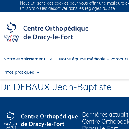
Nous utilisons des cookies pour vous offrir une meilleure e
Groupe Vivalto Santé
Entre nous, la vie
utilisons ou les désactiver dans les
réglages du site
.
Notre établissement
Notre équipe médicale – Parcours
Infos pratiques
Dr. DEBAUX Jean-Baptiste
Dernières actualit
Centre Orthopédi
Dracy-le-Fort