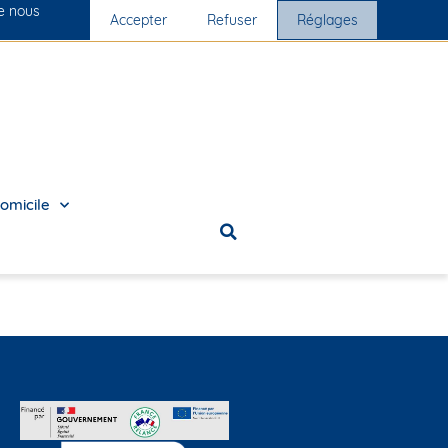
ue nous
Nos cliniques
Accepter
Nous rejoindre
Refuser
Réglages
omicile