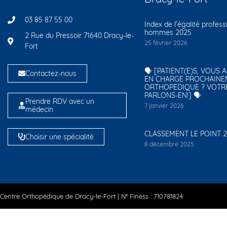
03 85 87 55 00
Index de l’égalité profes
hommes 2025
2 Rue du Pressoir 71640 Dracy-le-
25 février 2026
Fort
🗣️ [PATIENT(E)S, VOUS 
Contactez-nous
EN CHARGE PROCHAINE
ORTHOPÉDIQUE ? VOTR
PARLONS-EN!] 🗣️
Prendre RDV avec un
7 janvier 2026
médecin
CLASSEMENT LE POINT 
Choisir une spécialité
8 décembre 2025
Centre Orthopédique de Dracy-le-Fort | N° Finess : 710781824