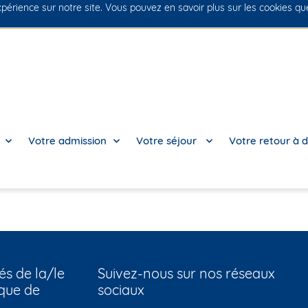
xpérience sur notre site. Vous pouvez en savoir plus sur les cookies q
Votre admission
Votre séjour
Votre retour à d
és de la/le
Suivez-nous sur nos réseaux
que de
sociaux