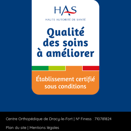
Centre Orthopédique de Dracy-le-Fort | N° Finess : 710781824
Plan du site
|
Mentions légales